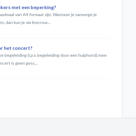
ekers met een beperking?
aximaal van A4 formaat zijn. Wanneer je vanwege je
 dan kun je via livecrow...
r het concert?
 begeleiding (i.p.v. begeleiding door een hulphond) mee
cert is geen gesc...